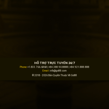
HỖ TRỢ TRỰC TUYẾN 24/7
Phone:
+1.833.766.6868
|
+84.388.90.8888
|
+84.921.888.888
Email:
info@go88.com
© 2018 - 2026 Bản Quyền Thuộc Về Go88