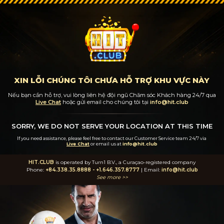
XIN LỖI CHÚNG TÔI CHƯA HỖ TRỢ KHU VỰC NÀY
Nếu bạn cần hỗ trợ, vui lòng liên hệ đội ngũ Chăm sóc Khách hàng 24/7
qua
Live Chat
hoặc gửi email cho chúng tôi tại
info@hit.club
SORRY, WE DO NOT SERVE YOUR LOCATION AT THIS TIME
If you need assistance, please feel free to contact our Customer Service team 24/7
via
Live Chat
or email us at
info@hit.club
HIT.CLUB
is operated by Turn1 B.V., a Curaçao-registered company
Phone:
+84.338.35.8888
-
+1.646.357.8777
| Email:
info@hit.club
See more >>