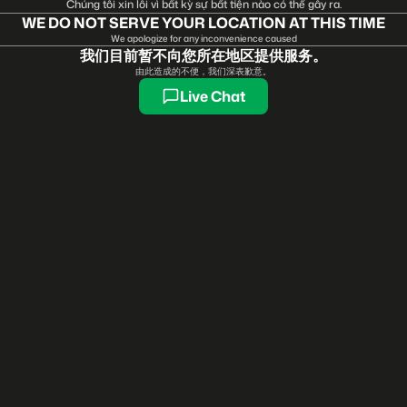
Chúng tôi xin lỗi vì bất kỳ sự bất tiện nào có thể gây ra.
WE DO NOT SERVE YOUR LOCATION AT THIS TIME
We apologize for any inconvenience caused
我们目前暂不向您所在地区提供服务。
由此造成的不便，我们深表歉意。
Live Chat