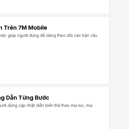
h Trên 7M Mobile
 việc giúp người dùng dễ dàng theo dõi các trận cầu
ng Dẫn Từng Bước
ười dùng cập nhật diễn biến thể thao mọi lúc, mọi