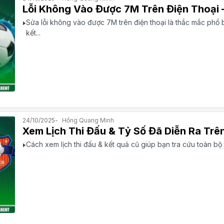
Lỗi Không Vào Được 7M Trên Điện Thoại
Sửa lỗi không vào được 7M trên điện thoại là thắc mắc phổ 
kết...
24/10/2025
Hồng Quang Minh
Xem Lịch Thi Đấu & Tỷ Số Đã Diễn Ra Trê
Cách xem lịch thi đấu & kết quả cũ giúp bạn tra cứu toàn bộ t