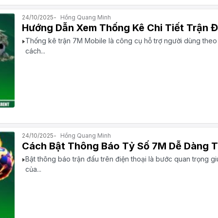
24/10/2025
Hồng Quang Minh
Hướng Dẫn Xem Thống Kê Chi Tiết Trận Đ
Thống kê trận 7M Mobile là công cụ hỗ trợ người dùng theo d
cách...
24/10/2025
Hồng Quang Minh
Cách Bật Thông Báo Tỷ Số 7M Dễ Dàng T
Bật thông báo trận đấu trên điện thoại là bước quan trọng g
của...