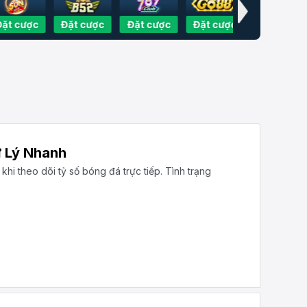
Đặt cược
Đặt cược
Đặt cược
Đặt cược
 Lý Nhanh
hi theo dõi tỷ số bóng đá trực tiếp. Tình trạng