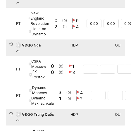
New
England
0
9
(0)
Revolution
FT
0.90
0.00
0.9
2
4
(1)
Houston
Dynamo
HDP
OU
VĐQG Nga
CSKA
0
1
(0)
Moscow
FT
0
FK
3
(0)
Rostov
Dynamo
3
4
(0)
Moscow
FT
1
Dynamo
2
(0)
Makhachkala
HDP
OU
VĐQG Trung Quốc
Henan