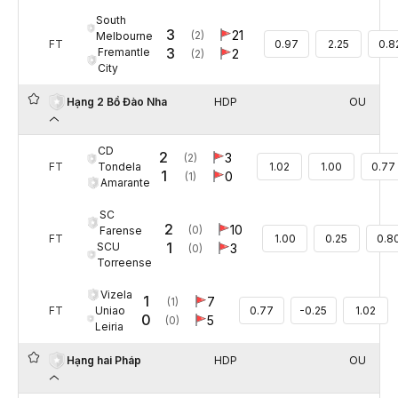
South
3
21
(2)
Melbourne
FT
0.97
2.25
0.8
3
Fremantle
2
(2)
City
HDP
OU
Hạng 2 Bồ Đào Nha
CD
2
3
(2)
Tondela
FT
1.02
1.00
0.77
1
0
(1)
Amarante
SC
2
10
(0)
Farense
FT
1.00
0.25
0.8
1
SCU
3
(0)
Torreense
Vizela
1
7
(1)
Uniao
FT
0.77
-0.25
1.02
0
5
(0)
Leiria
HDP
OU
Hạng hai Pháp