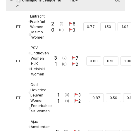
HDP
OU
Champions League Nữ
Eintracht
Frankfurt
2
8
(1)
Women
FT
0.77
1.50
1.02
0
3
(0)
Malmo
Women
PSV
Eindhoven
3
7
(2)
Women
FT
0.80
0.50
1.0
1
HJK
2
(0)
Helsinki
Women
Oud
Heverlee
1
3
(0)
Leuven
FT
0.87
0.50
0.
1
Women
2
(1)
Fenerbahce
SK Women
Ajax
Amsterdam