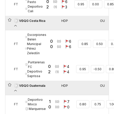
0
6
(0)
Pasto
FT
0.95
0.00
0.85
2
Deportivo
3
(1)
Cali
HDP
OU
VĐQG Costa Rica
Escorpiones
Belen
0
6
(0)
Municipal
FT
0.85
0.50
0
0
6
(0)
Pérez
Zeledón
Puntarenas
0
4
(0)
FC
FT
0.95
-0.50
0.8
2
Deportivo
4
(1)
Saprissa
HDP
OU
VĐQG Guatemala
Deportivo
1
7
(0)
Mixco
FT
0.80
0.75
1.
0
0
(0)
Marquense