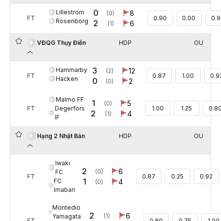
0
Lillestrom
8
(0)
FT
0.90
0.00
0.
Rosenborg
2
6
(1)
HDP
OU
VĐQG Thụy Điển
3
Hammarby
12
(2)
FT
0.87
1.00
0.9
Hacken
0
2
(0)
Malmo FF
1
5
(0)
Degerfors
FT
1.00
1.25
0.8
2
4
(1)
IF
HDP
OU
Hạng 2 Nhật Bản
Iwaki
2
6
(0)
FC
FT
0.87
0.25
0.92
1
FC
4
(0)
Imabari
Montedio
2
6
(1)
Yamagata
FT
0.80
0.75
1.00