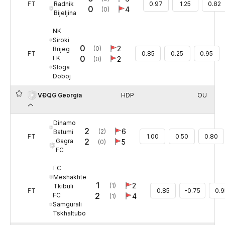
Radnik
FT
0.97
1.25
0.82
0
4
(0)
Bijeljina
NK
Siroki
0
2
(0)
Brijeg
FT
0.85
0.25
0.95
0
FK
2
(0)
Sloga
Doboj
HDP
OU
VĐQG Georgia
Dinamo
2
6
(2)
Batumi
FT
1.00
0.50
0.80
2
Gagra
5
(0)
FC
FC
Meshakhte
1
2
(1)
Tkibuli
FT
0.85
-0.75
0.9
2
FC
4
(1)
Samgurali
Tskhaltubo