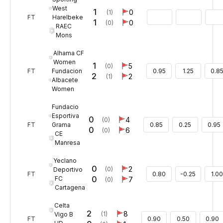
West
1
0
(1)
Harelbeke
FT
1
0
(0)
RAEC
Mons
Alhama CF
Women
1
5
(0)
Fundacion
FT
0.95
1.25
0.8
2
2
(1)
Albacete
Women
Fundacio
Esportiva
0
4
(0)
Grama
FT
0.85
0.25
0.95
0
6
(0)
CE
Manresa
Yeclano
0
2
(0)
Deportivo
FT
0.80
-0.25
1.0
0
FC
7
(0)
Cartagena
Celta
2
8
(1)
Vigo B
FT
0.90
0.50
0.90