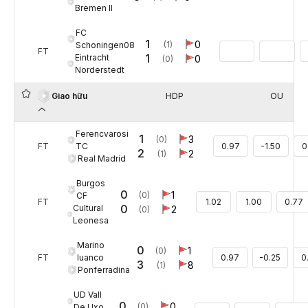
Bremen II
FC
1
0
(1)
Schoningen08
FT
1
Eintracht
0
(0)
Norderstedt
HDP
OU
Giao hữu
Ferencvarosi
1
3
(0)
TC
FT
0.97
-1.50
0
2
2
(1)
Real Madrid
Burgos
0
1
(0)
CF
FT
1.02
1.00
0.77
0
Cultural
2
(0)
Leonesa
Marino
0
1
(0)
luanco
FT
0.97
-0.25
0
3
8
(1)
Ponferradina
UD Vall
0
0
(0)
De Uxo