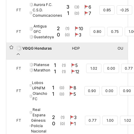
Aurora F.C.
3
6
(3)
C.S.D.
FT
0.85
-0.25
1
7
(0)
Comunicaciones
Antigua
2
10
(1)
GFC
FT
0.80
0.75
1.
0
3
(0)
Guastatoya
HDP
OU
VĐQG Honduras
1
Platense
5
(1)
FT
1.02
0.00
0.77
Marathon
1
12
(1)
Lobos
1
8
(0)
UPNFM
FT
0.90
0.00
0.90
1
Olancho
5
(0)
FC
Real
Espana
2
3
(1)
Génesis
FT
0.77
1.00
1.02
0
1
(0)
Policía
Nacional