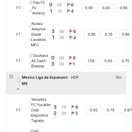
Pau FC
0
6
(0)
FC
FT
0.90
0.00
0.90
1
4
(1)
Annecy
Rodez
Aveyron
3
8
(0)
Stade
FT
0.95
0.75
0.85
1
4
(0)
Lavallois
MFC
Sochaux
0
6
(0)
AS Saint-
FT
1.05
0.00
0.75
3
1
(3)
Étienne
Mexico Liga de Expansion
HDP
OU
MX
Venados
FC Yucatán
3
8
(1)
Club
FT
0.92
0.75
0.87
2
3
(0)
Deportivo
Tapatío
Club