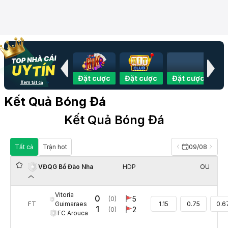
 cược
Đặt cược
Đặt cược
Đặt cược
Đặt cược
Đặ
Xem tất cả
Kết Quả Bóng Đá
Kết Quả Bóng Đá
Tất cả
Trận hot
09/08
HDP
OU
VĐQG Bồ Đào Nha
Vitoria
0
5
(0)
Guimaraes
FT
1.15
0.75
0.6
1
2
(0)
FC Arouca