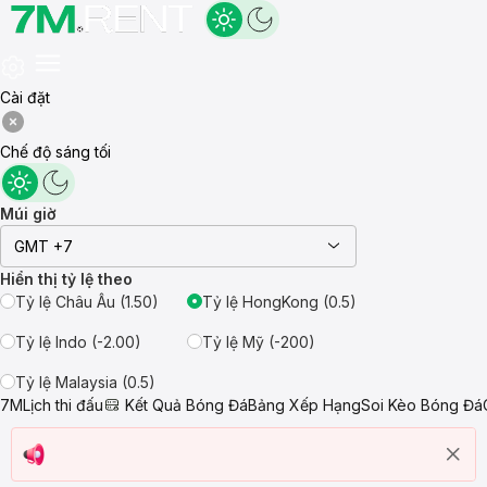
Cài đặt
Chế độ sáng tối
Múi giờ
GMT +7
Hiển thị tỷ lệ theo
Tỷ lệ Châu Âu (1.50)
Tỷ lệ HongKong (0.5)
Tỷ lệ Indo (-2.00)
Tỷ lệ Mỹ (-200)
Tỷ lệ Malaysia (0.5)
7M
Lịch thi đấu
Kết Quả Bóng Đá
Bảng Xếp Hạng
Soi Kèo Bóng Đá