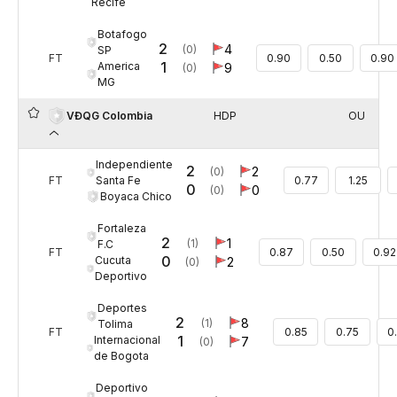
Recife
Botafogo
2
4
(0)
SP
FT
0.90
0.50
0.90
1
America
9
(0)
MG
HDP
OU
VĐQG Colombia
Independiente
2
2
(0)
Santa Fe
FT
0.77
1.25
0
0
(0)
Boyaca Chico
Fortaleza
2
1
(1)
F.C
FT
0.87
0.50
0.92
0
Cucuta
2
(0)
Deportivo
Deportes
2
8
(1)
Tolima
FT
0.85
0.75
0
1
Internacional
7
(0)
de Bogota
Deportivo