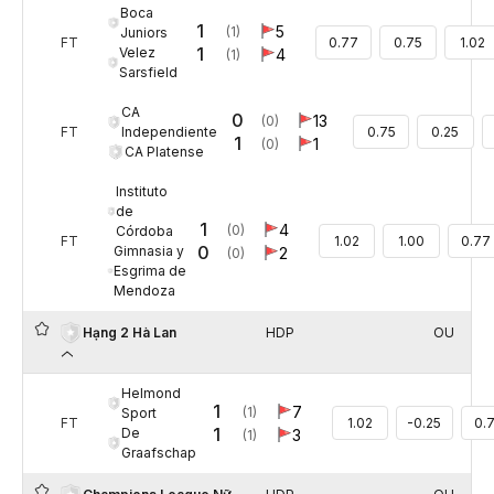
Boca
1
5
(1)
Juniors
FT
0.77
0.75
1.02
1
Velez
4
(1)
Sarsfield
CA
0
13
(0)
Independiente
FT
0.75
0.25
1
1
(0)
CA Platense
Instituto
de
1
4
(0)
Córdoba
FT
1.02
1.00
0.77
0
Gimnasia y
2
(0)
Esgrima de
Mendoza
HDP
OU
Hạng 2 Hà Lan
Helmond
1
7
(1)
Sport
FT
1.02
-0.25
0.
1
De
3
(1)
Graafschap