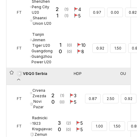
Shenzhen
Peng City
2
4
(1)
U20
FT
0.97
0.00
0.82
1
5
(1)
Shaanxi
Union U20
Tianjin
Jinmen
1
10
(0)
Tiger U20
FT
0.92
1.50
0.
0
Guangdong
8
(0)
Guangzhou
Power U20
HDP
OU
VĐQG Serbia
Crvena
2
3
(1)
Zvezda
FT
0.87
2.50
0.92
0
Novi
5
(0)
Pazar
Radnicki
3
5
(2)
1923
FT
1.00
1.50
0.
0
Kragujevac
5
(0)
Zemun