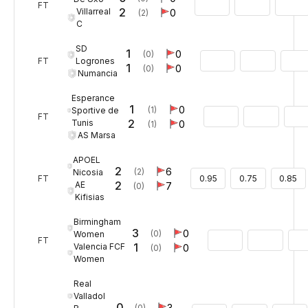
FT
2
Villarreal
0
(2)
C
SD
1
0
(0)
Logrones
FT
1
0
(0)
Numancia
Esperance
1
0
(1)
Sportive de
FT
2
Tunis
0
(1)
AS Marsa
APOEL
2
6
(2)
Nicosia
FT
0.95
0.75
0.85
2
AE
7
(0)
Kifisias
Birmingham
3
0
(0)
Women
FT
1
Valencia FCF
0
(0)
Women
Real
Valladol
0
3
(0)