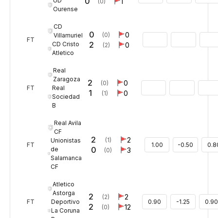
0
UD
1
(0)
Ourense
CD
0
0
(0)
Villamuriel
FT
2
CD Cristo
0
(2)
Atletico
Real
Zaragoza
2
0
(0)
Real
FT
1
0
(1)
Sociedad
B
Real Avila
CF
2
2
(1)
Unionistas
FT
1.00
-0.50
0.8
0
de
3
(0)
Salamanca
CF
Atletico
Astorga
2
2
(2)
Deportivo
FT
0.90
-1.25
0.90
2
12
(0)
La Coruna