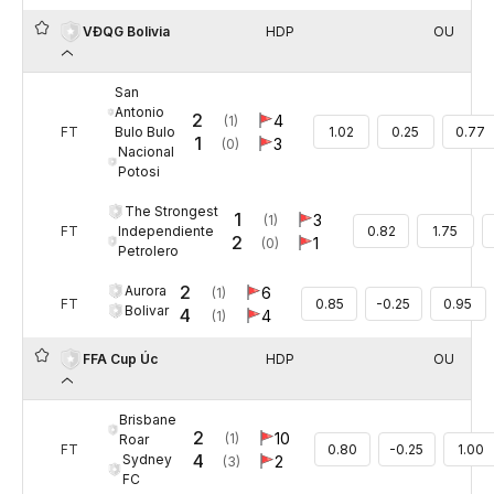
HDP
OU
VĐQG Bolivia
San
Antonio
2
4
(1)
Bulo Bulo
FT
1.02
0.25
0.77
1
3
(0)
Nacional
Potosi
The Strongest
1
3
(1)
Independiente
FT
0.82
1.75
2
1
(0)
Petrolero
2
Aurora
6
(1)
FT
0.85
-0.25
0.95
Bolivar
4
4
(1)
HDP
OU
FFA Cup Úc
Brisbane
2
10
(1)
Roar
FT
0.80
-0.25
1.00
4
Sydney
2
(3)
FC