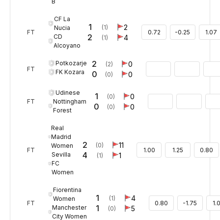
B
CF La
1
2
(1)
Nucia
FT
0.72
-0.25
1.07
2
CD
4
(1)
Alcoyano
2
Potkozarje
0
(2)
FT
FK Kozara
0
0
(0)
Udinese
1
0
(0)
Nottingham
FT
0
0
(0)
Forest
Real
Madrid
2
11
(0)
Women
FT
1.00
1.25
0.80
4
Sevilla
1
(1)
FC
Women
Fiorentina
1
4
(1)
Women
FT
0.80
-1.75
1.
1
Manchester
5
(0)
City Women