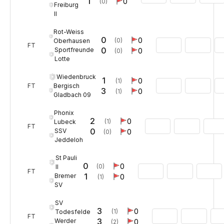
1
0
(0)
Freiburg
II
Rot-Weiss
0
0
(0)
Oberhausen
FT
0
Sportfreunde
0
(0)
Lotte
Wiedenbruck
1
0
(1)
Bergisch
FT
3
0
(1)
Gladbach 09
Phonix
2
0
(1)
Lubeck
FT
0
SSV
0
(0)
Jeddeloh
St Pauli
0
0
(0)
II
FT
1
Bremer
0
(1)
SV
SV
3
0
(1)
Todesfelde
FT
3
Werder
0
(2)