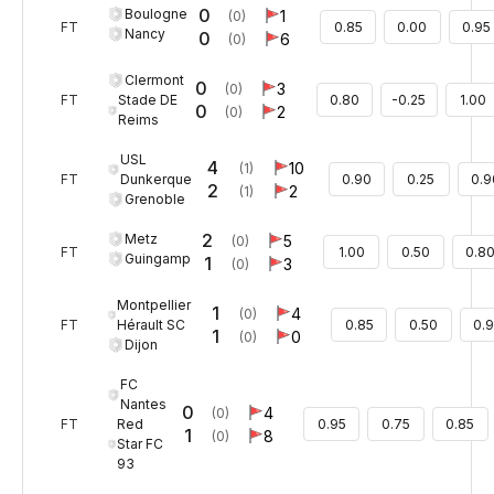
0
Boulogne
1
(0)
FT
0.85
0.00
0.95
Nancy
0
6
(0)
Clermont
0
3
(0)
Stade DE
FT
0.80
-0.25
1.00
0
2
(0)
Reims
USL
4
10
(1)
Dunkerque
FT
0.90
0.25
0.9
2
2
(1)
Grenoble
2
Metz
5
(0)
FT
1.00
0.50
0.8
Guingamp
1
3
(0)
Montpellier
1
4
(0)
Hérault SC
FT
0.85
0.50
0.
1
0
(0)
Dijon
FC
Nantes
0
4
(0)
Red
FT
0.95
0.75
0.85
1
8
(0)
Star FC
93