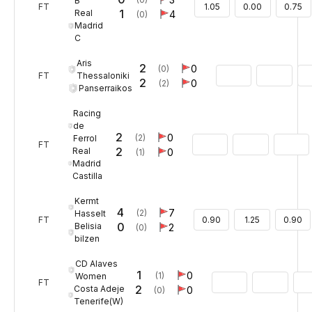
B
FT
1.05
0.00
0.75
1
Real
4
(0)
Madrid
C
Aris
2
0
(0)
Thessaloniki
FT
2
0
(2)
Panserraikos
Racing
de
2
0
(2)
Ferrol
FT
2
Real
0
(1)
Madrid
Castilla
Kermt
4
7
(2)
Hasselt
FT
0.90
1.25
0.90
0
Belisia
2
(0)
bilzen
CD Alaves
1
0
(1)
Women
FT
2
Costa Adeje
0
(0)
Tenerife(W)