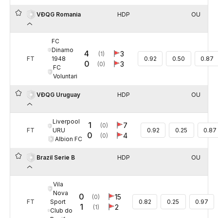
HDP
OU
VĐQG Romania
FC
Dinamo
4
3
(1)
1948
FT
0.92
0.50
0.87
0
3
(0)
FC
Voluntari
HDP
OU
VĐQG Uruguay
Liverpool
1
7
(0)
URU
FT
0.92
0.25
0.87
0
4
(0)
Albion FC
HDP
OU
Brazil Serie B
Vila
Nova
0
15
(0)
Sport
FT
0.82
0.25
0.97
1
2
(1)
Club do