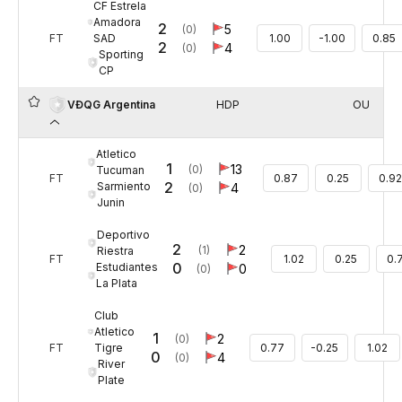
CF Estrela
Amadora
2
5
(0)
SAD
FT
1.00
-1.00
0.85
2
4
(0)
Sporting
CP
HDP
OU
VĐQG Argentina
Atletico
1
13
(0)
Tucuman
FT
0.87
0.25
0.9
2
Sarmiento
4
(0)
Junin
Deportivo
2
2
(1)
Riestra
FT
1.02
0.25
0.
0
Estudiantes
0
(0)
La Plata
Club
Atletico
1
2
(0)
Tigre
FT
0.77
-0.25
1.02
0
4
(0)
River
Plate