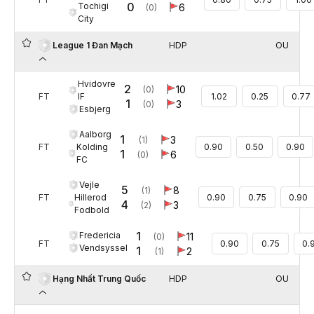
0
Tochigi
6
(0)
City
HDP
OU
League 1 Đan Mạch
Hvidovre
2
10
(0)
IF
FT
1.02
0.25
0.77
1
3
(0)
Esbjerg
Aalborg
1
3
(1)
Kolding
FT
0.90
0.50
0.90
1
6
(0)
FC
Vejle
5
8
(1)
Hillerod
FT
0.90
0.75
0.90
4
3
(2)
Fodbold
1
Fredericia
11
(0)
FT
0.90
0.75
0.
Vendsyssel
1
2
(1)
HDP
OU
Hạng Nhất Trung Quốc