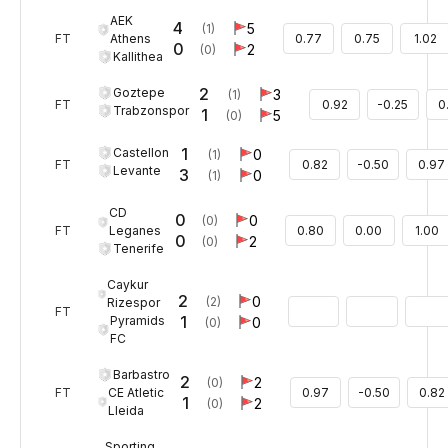
AEK
4
5
(1)
Athens
FT
0.77
0.75
1.02
0
2
(0)
Kallithea
2
Goztepe
3
(1)
FT
0.92
-0.25
0
Trabzonspor
1
5
(0)
1
Castellon
0
(1)
FT
0.82
-0.50
0.97
Levante
3
0
(1)
CD
0
0
(0)
Leganes
FT
0.80
0.00
1.00
0
2
(0)
Tenerife
Caykur
2
0
(2)
Rizespor
FT
1
Pyramids
0
(0)
FC
Barbastro
2
2
(0)
CE Atletic
FT
0.97
-0.50
0.82
1
2
(0)
Lleida
Sporting