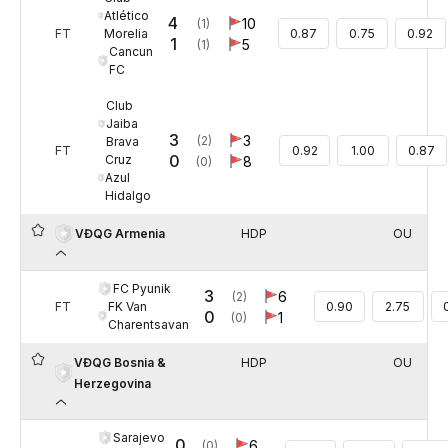
Atlético
4
10
(1)
Morelia
FT
0.87
0.75
0.92
1
5
(1)
Cancun
FC
Club
Jaiba
3
3
(2)
Brava
FT
0.92
1.00
0.87
0
Cruz
8
(0)
Azul
Hidalgo
HDP
OU
VĐQG Armenia
FC Pyunik
3
6
(2)
FK Van
FT
0.90
2.75
0
1
(0)
Charentsavan
VĐQG Bosnia &
HDP
OU
Herzegovina
Sarajevo
0
6
(0)