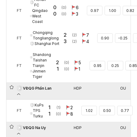
FC
0
6
(0)
Qingdao
FT
0.97
1.00
0.82
0
3
(0)
West
Coast
Chongqing
2
7
(2)
Tonglianglong
FT
0.90
-0.25
3
4
(2)
Shanghai Port
Shandong
Taishan
2
5
(0)
Tianjin
FT
0.95
0.25
0.8
1
1
(0)
Jinmen
Tiger
HDP
OU
VĐQG Phần Lan
KuPs
1
2
(1)
TPS
FT
1.02
0.50
0.77
1
8
(0)
Turku
HDP
OU
VĐQG Na Uy