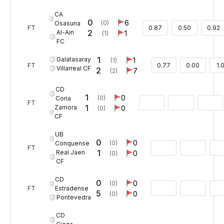
CA
0
6
(0)
Osasuna
FT
0.87
0.50
0.92
2
Al-Ain
1
(1)
FC
1
Galatasaray
1
(1)
FT
0.77
0.00
1.
Villarreal CF
2
7
(2)
CD
1
0
(0)
Coria
FT
1
Zamora
0
(0)
CF
UB
0
0
(0)
Conquense
FT
1
Real Jaen
0
(0)
CF
CD
0
0
(0)
Estradense
FT
5
0
(0)
Pontevedra
CD