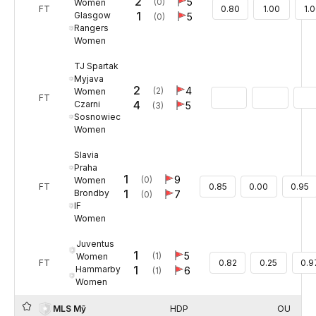
2
5
(0)
Women
FT
0.80
1.00
1.
1
Glasgow
5
(0)
Rangers
Women
TJ Spartak
Myjava
2
4
(2)
Women
FT
4
Czarni
5
(3)
Sosnowiec
Women
Slavia
Praha
1
9
(0)
Women
FT
0.85
0.00
0.95
1
Brondby
7
(0)
IF
Women
Juventus
1
5
(1)
Women
FT
0.82
0.25
0.9
1
Hammarby
6
(1)
Women
HDP
OU
MLS Mỹ