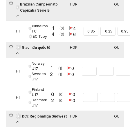
Brazilian Campeonato
HDP
OU
Capixaba Série B
Pinheiros
1
4
(0)
FC
FT
0.85
-0.25
0.95
4
6
(3)
EC Tupy
HDP
OU
Giao hữu quốc tế
Norway
1
0
(1)
U17
FT
2
Sweden
0
(1)
U17
Finland
0
0
(0)
U17
FT
2
Denmark
0
(0)
U17
HDP
OU
Đức Regionalliga Sudwest