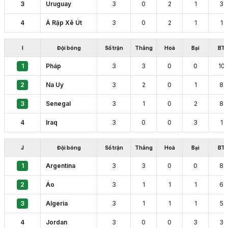
3
Uruguay
3
0
2
1
3
4
Ả Rập Xê Út
3
0
2
1
1
I
Đội bóng
Số trận
Thắng
Hoà
Bại
BT
1
Pháp
3
3
0
0
10
2
Na Uy
3
2
0
1
8
3
Senegal
3
1
0
2
8
4
Iraq
3
0
0
3
1
J
Đội bóng
Số trận
Thắng
Hoà
Bại
BT
1
Argentina
3
3
0
0
8
2
Áo
3
1
1
1
6
3
Algeria
3
1
1
1
5
4
Jordan
3
0
0
3
3