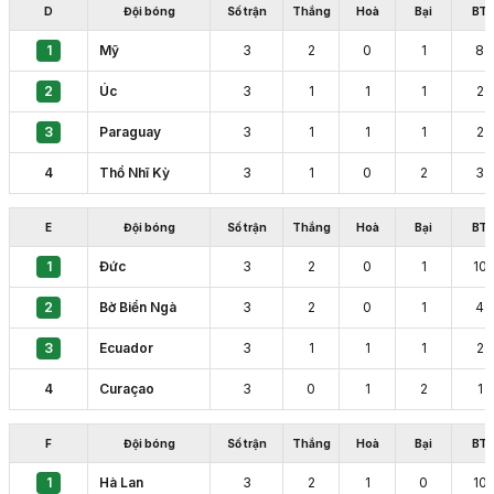
D
Đội bóng
Số trận
Thắng
Hoà
Bại
BT
1
Mỹ
3
2
0
1
8
2
Úc
3
1
1
1
2
3
Paraguay
3
1
1
1
2
4
Thổ Nhĩ Kỳ
3
1
0
2
3
E
Đội bóng
Số trận
Thắng
Hoà
Bại
BT
1
Đức
3
2
0
1
10
2
Bờ Biển Ngà
3
2
0
1
4
3
Ecuador
3
1
1
1
2
4
Curaçao
3
0
1
2
1
F
Đội bóng
Số trận
Thắng
Hoà
Bại
BT
1
Hà Lan
3
2
1
0
10