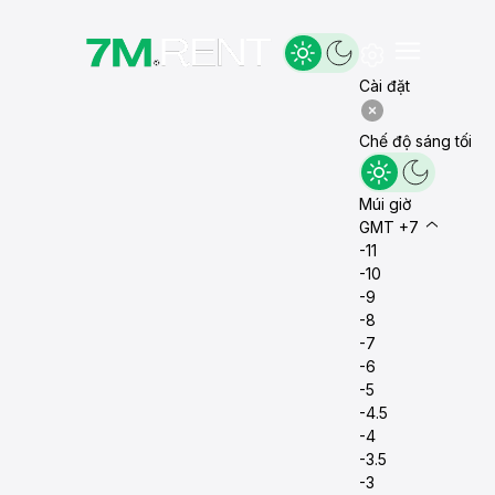
Cài đặt
Chế độ sáng tối
Múi giờ
GMT +7
-11
-10
-9
-8
-7
-6
-5
-4.5
-4
-3.5
-3