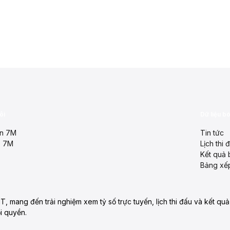
ôi
Dữ liệu b
ền 7M
Tin tức
o 7M
Lịch thi
Kết quả
Bảng xế
, mang đến trải nghiệm xem tỷ số trực tuyến, lịch thi đấu và kết qu
i quyền.