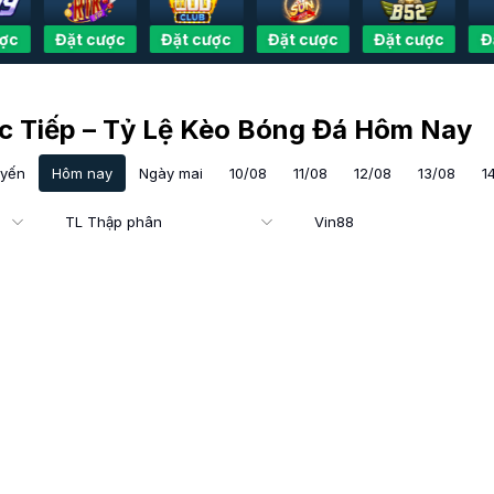
cược
Đặt cược
Đặt cược
Đặt cược
Đặt cược
c Tiếp – Tỷ Lệ Kèo Bóng Đá Hôm Nay
uyến
Hôm nay
Ngày mai
10/08
11/08
12/08
13/08
1
TL Thập phân
Vin88