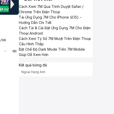
Cách Xem 7M Qua Trình Duyệt Safari /
Đặt cược
Chrome Trên Điện Thoại
Tải Ứng Dụng 7M Cho IPhone (iOS) –
Hướng Dẫn Chi Tiết
Cách Tải & Cài Đặt Ứng Dụng 7M Cho Điện
Thoại Android
Cách Xem Tỷ Số 7M Mượt Trên Điện Thoại
4/08
Cấu Hình Thấp
Bật Chế Độ Dark Mode Trên 7M Mobile
Giúp Dễ Xem Hơn
Kết quả bóng đá
Ngoại Hạng Anh